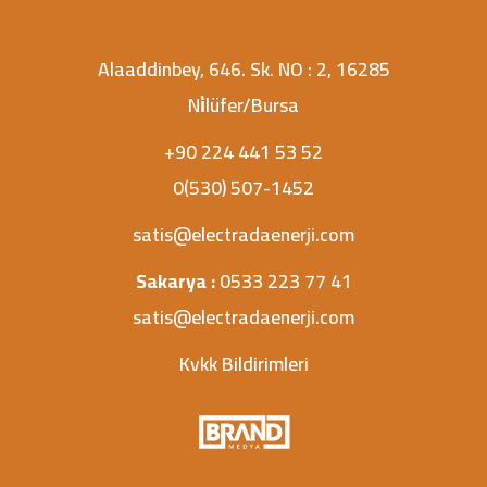
Alaaddinbey, 646. Sk. NO : 2, 16285
Ni̇lüfer/Bursa
+90 224 441 53 52
0(530) 507-1452
satis@electradaenerji.com
Sakarya :
0533 223 77 41
satis@electradaenerji.com
Kvkk Bildirimleri